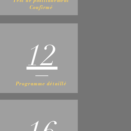
Test de positinnement
Confirmé
12
Programme détaillé