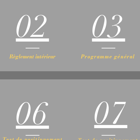
02
03
Règlement intérieur
Programme général
07
06
Test de positinnement