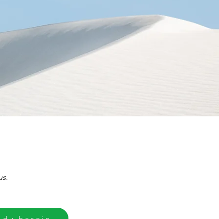
us.
 du besoin