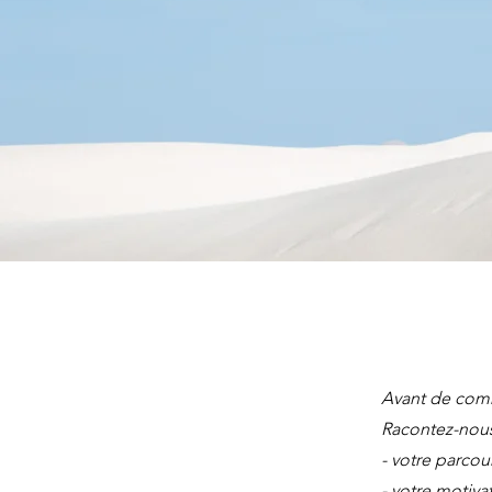
Avant de comm
Racontez-nou
- v
otre parcou
- votre motiva