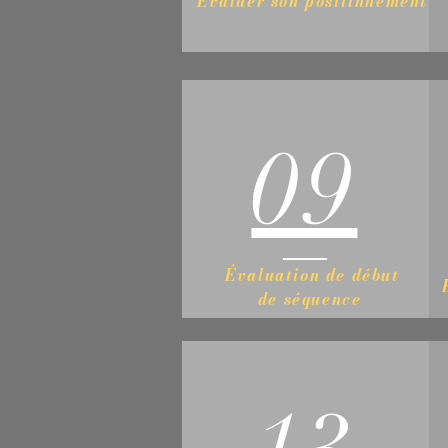
Evaluer son positinnement
09
Évaluation de début
de séquence