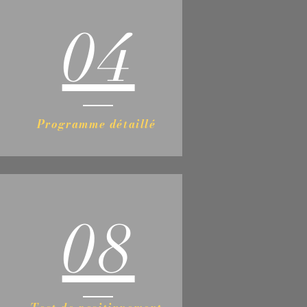
04
Programme détaillé
08